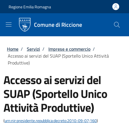
Salta al contenuto principale
Skip to footer content
Regione Emilia Romagna
Comune di Riccione
Briciole di pane
Home
/
Servizi
/
Imprese e commercio
/
Accesso ai servizi del SUAP (Sportello Unico Attività
Produttive)
Accesso ai servizi del
SUAP (Sportello Unico
Attività Produttive)
(
urn:nir:presidente.repubblica:decreto:2010-09-07;160
)