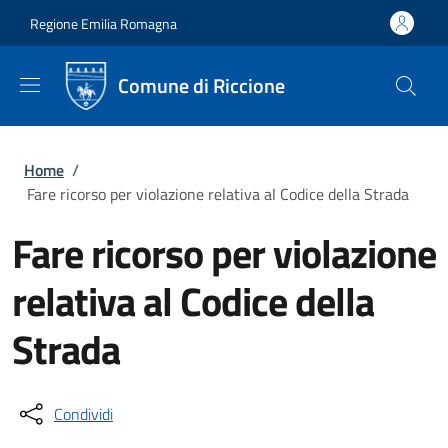
Salta al contenuto principale
Skip to footer content
Regione Emilia Romagna
Comune di Riccione
Briciole di pane
Home
/
Fare ricorso per violazione relativa al Codice della Strada
Fare ricorso per violazione
relativa al Codice della
Strada
Condividi