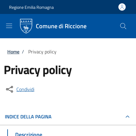
Salta al contenuto principale
Skip to footer content
Regione Emilia Romagna
Comune di Riccione
Briciole di pane
Home
/
Privacy policy
Privacy policy
Condividi
INDICE DELLA PAGINA
Descrizione