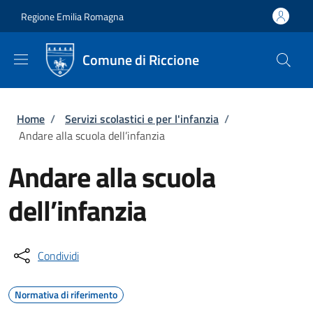
Salta al contenuto principale
Skip to footer content
Regione Emilia Romagna
Comune di Riccione
Briciole di pane
Home
/
Servizi scolastici e per l'infanzia
/
Andare alla scuola dell’infanzia
Andare alla scuola
dell’infanzia
Condividi
Normativa di riferimento