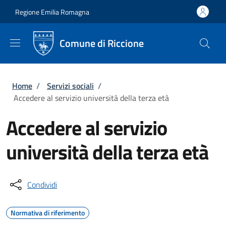
Salta al contenuto principale
Skip to footer content
Regione Emilia Romagna
Comune di Riccione
Briciole di pane
Home
/
Servizi sociali
/
Accedere al servizio università della terza età
Accedere al servizio
università della terza età
Condividi
Normativa di riferimento