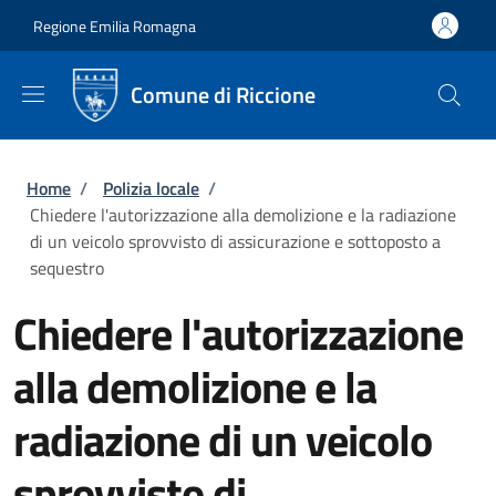
Salta al contenuto principale
Skip to footer content
Regione Emilia Romagna
Comune di Riccione
Briciole di pane
Home
/
Polizia locale
/
Chiedere l'autorizzazione alla demolizione e la radiazione
di un veicolo sprovvisto di assicurazione e sottoposto a
sequestro
Chiedere l'autorizzazione
alla demolizione e la
radiazione di un veicolo
sprovvisto di