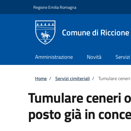
Salta al contenuto principale
Skip to footer content
Regione Emilia Romagna
Comune di Riccione
Amministrazione
Novità
Servizi
Briciole di pane
Home
/
Servizi cimiteriali
/
Tumulare ceneri 
Tumulare ceneri o 
posto già in conc