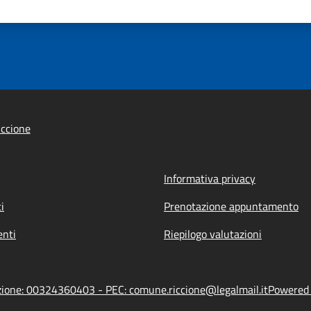
ccione
Informativa privacy
i
Prenotazione appuntamento
nti
Riepilogo valutazioni
azione: 00324360403 - PEC: comune.riccione@legalmail.it
Powered b