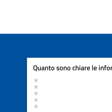
Quanto sono chiare le info
Valutazione
Valuta 5 stelle su 5
Valuta 4 stelle su 5
Valuta 3 stelle su 5
Valuta 2 stelle su 5
Valuta 1 stelle su 5