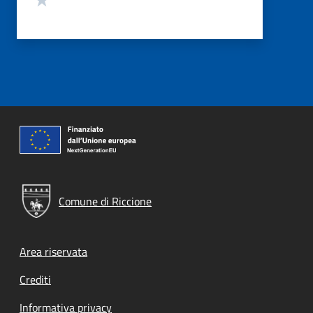
Comune di Riccione
Footer menu
Area riservata
Crediti
Informativa privacy