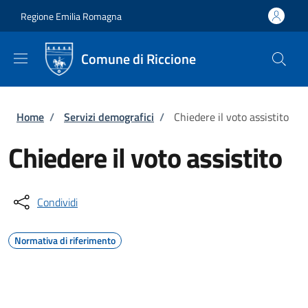
Salta al contenuto principale
Skip to footer content
Regione Emilia Romagna
Comune di Riccione
Briciole di pane
Home
/
Servizi demografici
/
Chiedere il voto assistito
Chiedere il voto assistito
Condividi
Normativa di riferimento