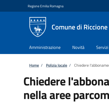
Salta al contenuto principale
Skip to footer content
Regione Emilia Romagna
Comune di Riccione
Amministrazione
Novità
Servizi
Briciole di pane
Home
/
Polizia locale
/
Chiedere l'abbonamen
Chiedere l'abbona
nella aree parco