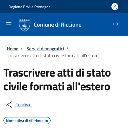
Salta al contenuto principale
Skip to footer content
Regione Emilia Romagna
Comune di Riccione
Briciole di pane
Home
/
Servizi demografici
/
Trascrivere atti di stato civile formati all'estero
Trascrivere atti di stato
civile formati all'estero
Condividi
Normativa di riferimento