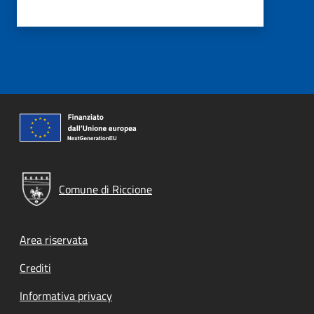
Comune di Riccione
Footer menu
Area riservata
Crediti
Informativa privacy