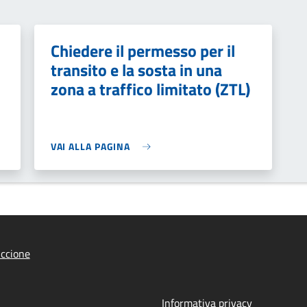
Chiedere il permesso per il
transito e la sosta in una
zona a traffico limitato (ZTL)
VAI ALLA PAGINA
ccione
Informativa privacy