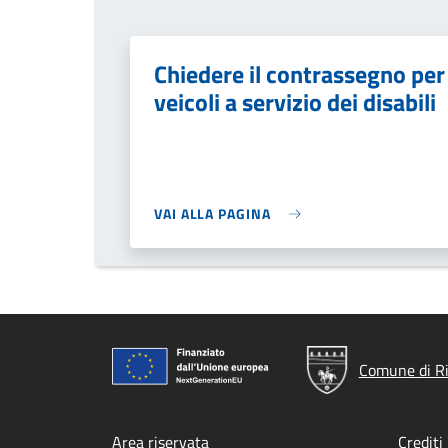
Chiedere il contrassegno per
veicoli a servizio dei disabili
VAI ALLA PAGINA
Comune di Ri
Area riservata
Crediti