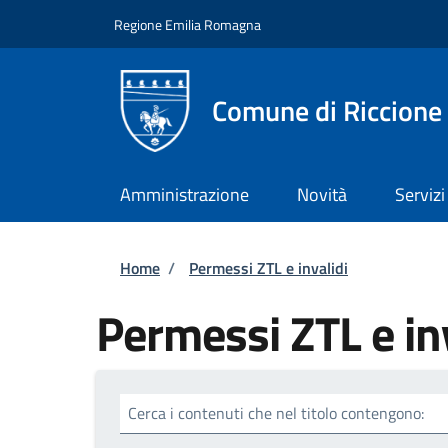
Salta al contenuto principale
Skip to footer content
Regione Emilia Romagna
Comune di Riccione
Amministrazione
Novità
Servizi
Briciole di pane
Home
/
Permessi ZTL e invalidi
Permessi ZTL e in
Cerca i contenuti che nel titolo contengono: