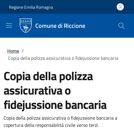
Salta al contenuto principale
Skip to footer content
Regione Emilia Romagna
Comune di Riccione
Briciole di pane
Home
/
Copia della polizza assicurativa o fidejussione bancaria
Copia della polizza
assicurativa o
fidejussione bancaria
Copia della polizza assicurativa o fidejussione bancaria a
copertura della responsabilità civile verso terzi.