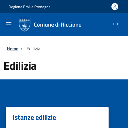
Salta al contenuto principale
Skip to footer content
Regione Emilia Romagna
Comune di Riccione
Briciole di pane
Home
/
Edilizia
Edilizia
Istanze edilizie