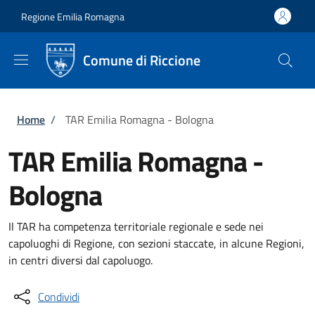
Salta al contenuto principale
Skip to footer content
Regione Emilia Romagna
Comune di Riccione
Briciole di pane
Home
/
TAR Emilia Romagna - Bologna
TAR Emilia Romagna -
Bologna
Il TAR ha competenza territoriale regionale e sede nei
capoluoghi di Regione, con sezioni staccate, in alcune Regioni,
in centri diversi dal capoluogo.
Condividi