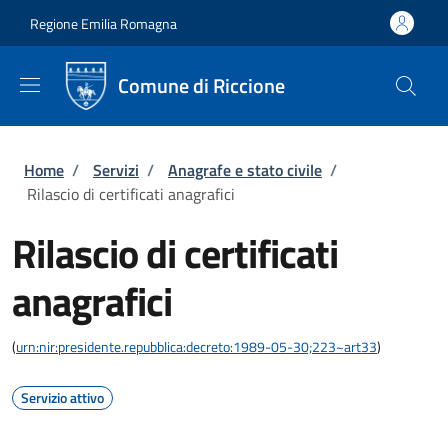
Salta al contenuto principale
Skip to footer content
Regione Emilia Romagna
Comune di Riccione
Briciole di pane
Home
/
Servizi
/
Anagrafe e stato civile
/
Rilascio di certificati anagrafici
Rilascio di certificati
anagrafici
(
urn:nir:presidente.repubblica:decreto:1989-05-30;223~art33
)
Servizio attivo