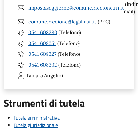
(Indir
impostasoggiorno@comune.riccione.rn.it
mail)
comune.riccione@legalmail.it
(PEC)
0541 608280
(Telefono)
0541 608251
(Telefono)
0541 608327
(Telefono)
0541 608392
(Telefono)
Tamara
Angelini
Strumenti di tutela
Tutela amministrativa
Tutela giurisdizionale