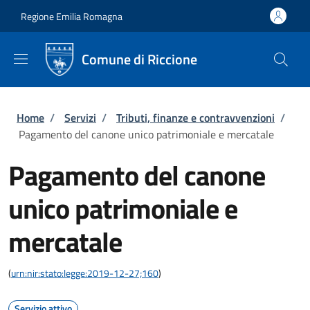
Salta al contenuto principale
Skip to footer content
Regione Emilia Romagna
Comune di Riccione
Briciole di pane
Home
/
Servizi
/
Tributi, finanze e contravvenzioni
/
Pagamento del canone unico patrimoniale e mercatale
Pagamento del canone
unico patrimoniale e
mercatale
(
urn:nir:stato:legge:2019-12-27;160
)
Servizio attivo