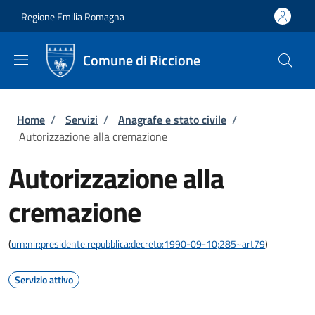
Salta al contenuto principale
Skip to footer content
Regione Emilia Romagna
Comune di Riccione
Briciole di pane
Home
/
Servizi
/
Anagrafe e stato civile
/
Autorizzazione alla cremazione
Autorizzazione alla
cremazione
(
urn:nir:presidente.repubblica:decreto:1990-09-10;285~art79
)
Servizio attivo