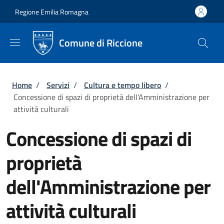
Salta al contenuto principale
Skip to footer content
Regione Emilia Romagna
Comune di Riccione
Briciole di pane
Home
/
Servizi
/
Cultura e tempo libero
/
Concessione di spazi di proprietà dell'Amministrazione per
attività culturali
Concessione di spazi di
proprietà
dell'Amministrazione per
attività culturali