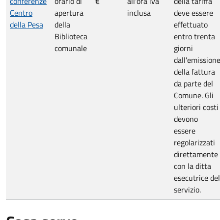
conferenze
orario di
€
all'ora iva
della tariffa
Centro
apertura
inclusa
deve essere
della Pesa
della
effettuato
Biblioteca
entro trenta
comunale
giorni
dall'emission
della fattura
da parte del
Comune. Gli
ulteriori costi
devono
essere
regolarizzati
direttamente
con la ditta
esecutrice del
servizio.