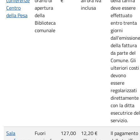
conferenze
orario di
€
all'ora iva
della tariffa
Centro
apertura
inclusa
deve essere
della Pesa
della
effettuato
Biblioteca
entro trenta
comunale
giorni
dall'emission
della fattura
da parte del
Comune. Gli
ulteriori costi
devono
essere
regolarizzati
direttamente
con la ditta
esecutrice del
servizio.
Sala
Fuori
127,00
12,20 €
Il pagamento