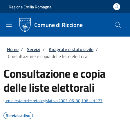
Salta al contenuto principale
Skip to footer content
Regione Emilia Romagna
Comune di Riccione
Briciole di pane
Home
/
Servizi
/
Anagrafe e stato civile
/
Consultazione e copia delle liste elettorali
Consultazione e copia
delle liste elettorali
(
urn:nir:stato:decreto.legislativo:2003-06-30;196~art177
)
Servizio attivo