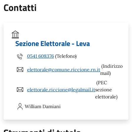
Contatti
Sezione Elettorale - Leva
0541 608376
(Telefono)
(Indirizzo
elettorale@comune.riccione.rn.it
mail)
(PEC
elettorale.riccione@legalmail.it
sezione
elettorale)
William
Damiani