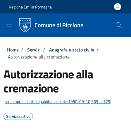
Salta al contenuto principale
Skip to footer content
Regione Emilia Romagna
Comune di Riccione
Briciole di pane
Home
/
Servizi
/
Anagrafe e stato civile
/
Autorizzazione alla cremazione
Autorizzazione alla
cremazione
(
urn:nir:presidente.repubblica:decreto:1990-09-10;285~art79
)
Servizio attivo