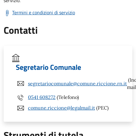
servizio.
Termini e condizioni di servizio
Contatti
Segretario Comunale
(In
segretariocomunale@comune.riccione.rn.it
mail
0541 608272
(Telefono)
comune.riccione@legalmail.it
(PEC)
Strumenti di tutela