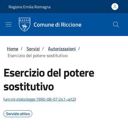
Salta al contenuto principale
Skip to footer content
Regione Emilia Romagna
Comune di Riccione
Briciole di pane
Home
/
Servizi
/
Autorizzazioni
/
Esercizio del potere sostitutivo
Esercizio del potere
sostitutivo
(
urn:nir:stato:legge:1990-08-07;241~art2
)
Servizio attivo