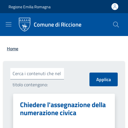
Salta al contenuto principale
Skip to footer content
Regione Emilia Romagna
Comune di Riccione
Briciole di pane
Home
Cerca i contenuti che nel
titolo contengono:
Chiedere l'assegnazione della
numerazione civica