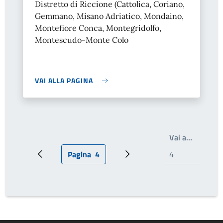
Distretto di Riccione (Cattolica, Coriano,
Gemmano, Misano Adriatico, Mondaino,
Montefiore Conca, Montegridolfo,
Montescudo-Monte Colo
VAI ALLA PAGINA
Write th
Vai a…
Pagina
4
Pagina precedente
Pagina attuale
Prossima pagina