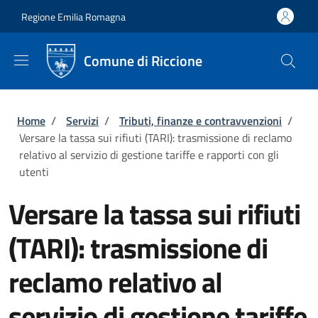
Salta al contenuto principale
Skip to footer content
Regione Emilia Romagna
Comune di Riccione
Briciole di pane
Home
/
Servizi
/
Tributi, finanze e contravvenzioni
/
Versare la tassa sui rifiuti (TARI): trasmissione di reclamo
relativo al servizio di gestione tariffe e rapporti con gli
utenti
Versare la tassa sui rifiuti
(TARI): trasmissione di
reclamo relativo al
servizio di gestione tariffe