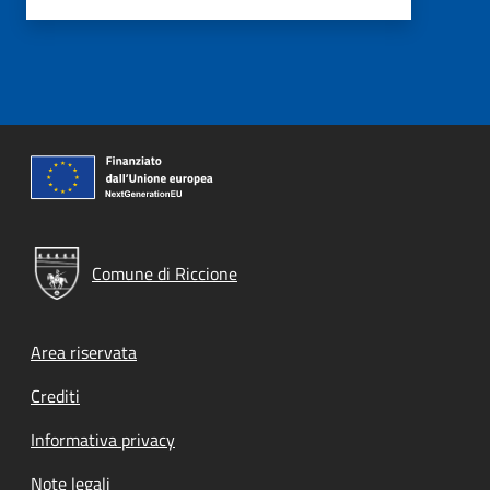
Comune di Riccione
Footer menu
Area riservata
Crediti
Informativa privacy
Note legali