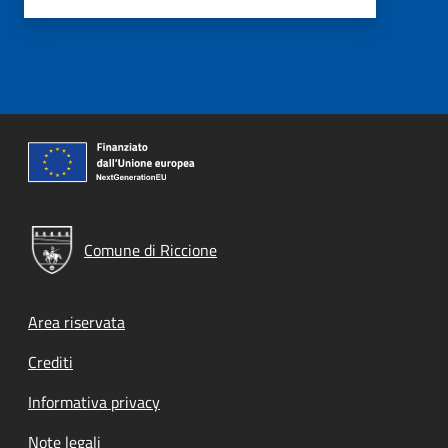
Comune di Riccione
Footer menu
Area riservata
Crediti
Informativa privacy
Note legali