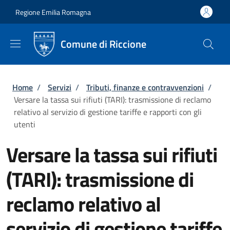
Salta al contenuto principale
Skip to footer content
Regione Emilia Romagna
Comune di Riccione
Briciole di pane
Home
/
Servizi
/
Tributi, finanze e contravvenzioni
/
Versare la tassa sui rifiuti (TARI): trasmissione di reclamo
relativo al servizio di gestione tariffe e rapporti con gli
utenti
Versare la tassa sui rifiuti
(TARI): trasmissione di
reclamo relativo al
servizio di gestione tariffe