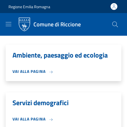
Salta al contenuto principale
Skip to footer content
Regione Emilia Romagna
Comune di Riccione
Ambiente, paesaggio ed ecologia
VAI ALLA PAGINA
Servizi demografici
VAI ALLA PAGINA